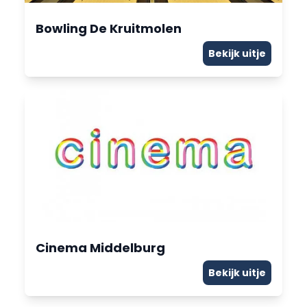
Bowling De Kruitmolen
Bekijk uitje
Cinema Middelburg
Bekijk uitje