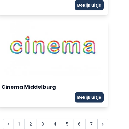
Bekijk uitje
Cinema Middelburg
Bekijk uitje
1
2
3
4
5
6
7