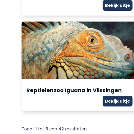
Bekijk uitje
Reptielenzoo Iguana in Vlissingen
Bekijk uitje
Toont
1
tot
6
van
42
resultaten