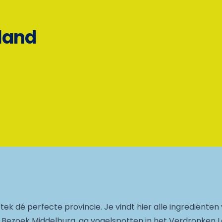
eland
stek dé perfecte provincie. Je vindt hier alle ingrediënten 
id. Bezoek Middelburg, ga vogelspotten in het Verdronken