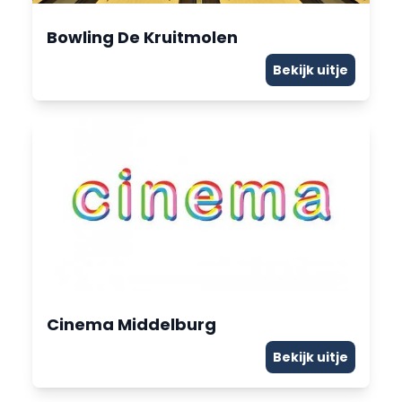
Bowling De Kruitmolen
Bekijk uitje
Cinema Middelburg
Bekijk uitje